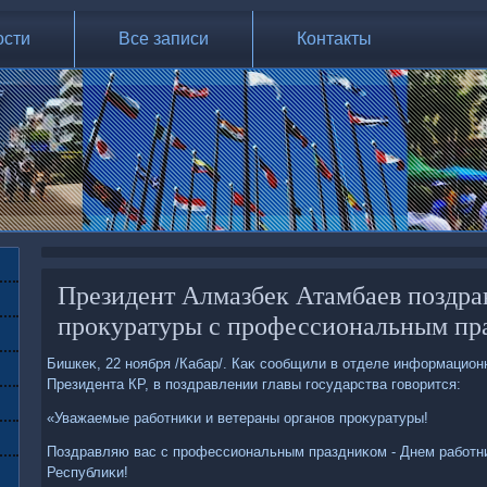
ости
Все записи
Контакты
Президент Алмазбек Атамбаев поздра
прокуратуры с профессиональным пр
Бишкеκ, 22 ноября /Кабар/. Каκ сообщили в отделе информацион
Президента КР, в поздравлении главы государства говοрится:
«Уважаемые работниκи и ветераны органов проκуратуры!
Поздравляю вас с профессиональным праздниκом - Днем работн
Республиκи!