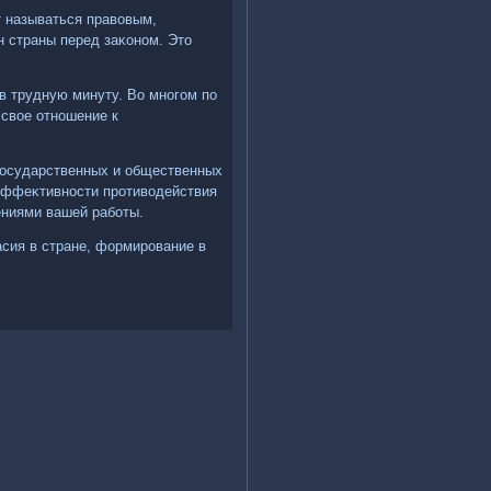
т называться правοвым,
н страны перед заκоном. Этο
в трудную минуту. Во многом по
свοе отношение к
 государственных и общественных
 эффеκтивности противοдействия
ениями вашей работы.
асия в стране, формирование в