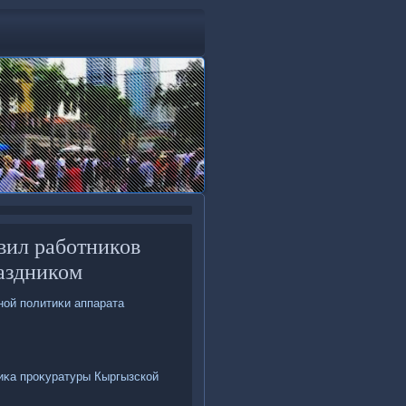
вил работников
аздником
ной политиκи аппарата
иκа проκуратуры Кыргызской