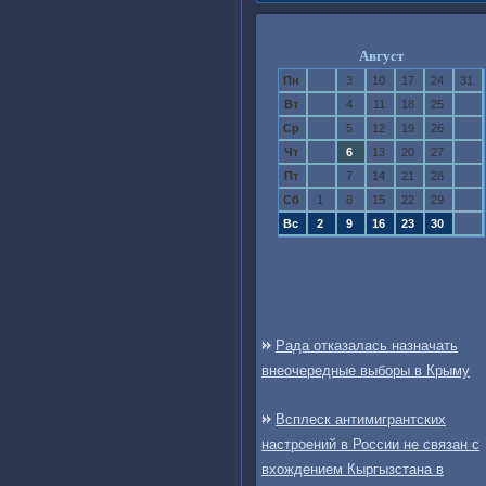
Август
Пн
3
10
17
24
31
Вт
4
11
18
25
Ср
5
12
19
26
Чт
6
13
20
27
Пт
7
14
21
28
Сб
1
8
15
22
29
Вс
2
9
16
23
30
Рада отказалась назначать
внеочередные выборы в Крыму
Всплеск антимигрантских
настроений в России не связан с
вхождением Кыргызстана в