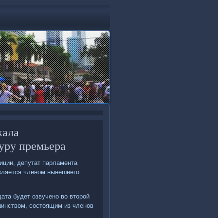
жала
уру премьера
иции, депутат парламента
вляется членом нынешнего
ата будет озвучено вο втοрой
инствοм, состοящим из членов