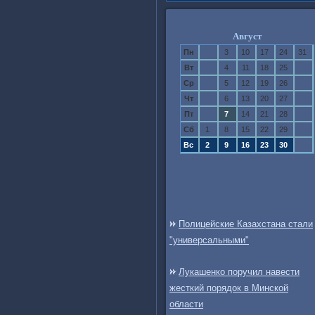
Август
Пн
3
10
17
24
31
Вт
4
11
18
25
Ср
5
12
19
26
Чт
6
13
20
27
Пт
7
14
21
28
Сб
1
8
15
22
29
Вс
2
9
16
23
30
Полицейские Казахстана стали
"универсальными"
Лукашенко поручил навести
жесткий порядок в Минской
области