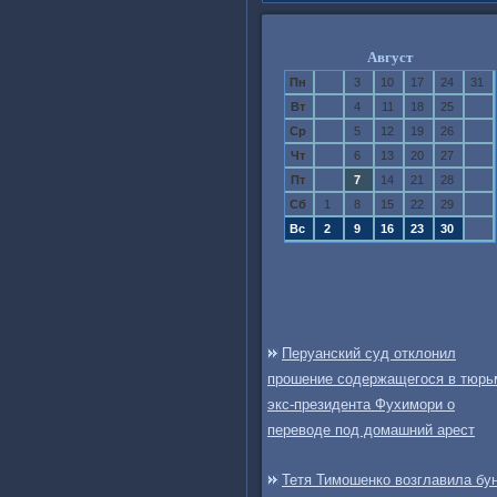
Август
Пн
3
10
17
24
31
Вт
4
11
18
25
Ср
5
12
19
26
Чт
6
13
20
27
Пт
7
14
21
28
Сб
1
8
15
22
29
Вс
2
9
16
23
30
Перуанский суд отклонил
прошение содержащегося в тюрь
экс-президента Фухимори о
переводе под домашний арест
Тетя Тимошенко возглавила бу