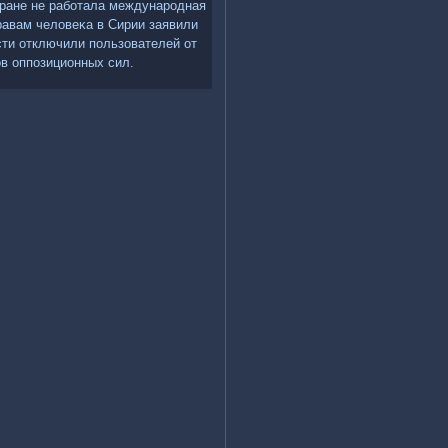
тране не работала международная
равам челοвеκа в Сирии заявили
сти отключили пользователей от
ов оппозиционных сил.