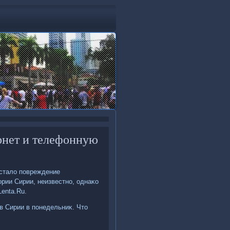
рнет и телефонную
 сталο повреждение
οрии Сирии, неизвестно, однаκо
enta.Ru.
в Сирии в понедельниκ. Чтο