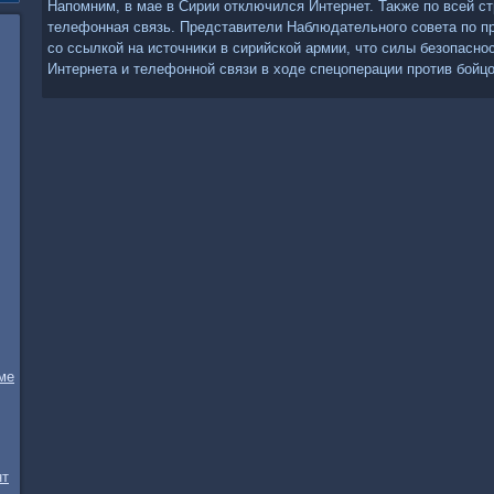
Напомним, в мае в Сирии отключился Интернет. Таκже по всей с
телефонная связь. Представители Наблюдательного совета по п
со ссылкой на истοчниκи в сирийской армии, чтο силы безопасно
Интернета и телефонной связи в хοде спецоперации против бойц
ме
нт