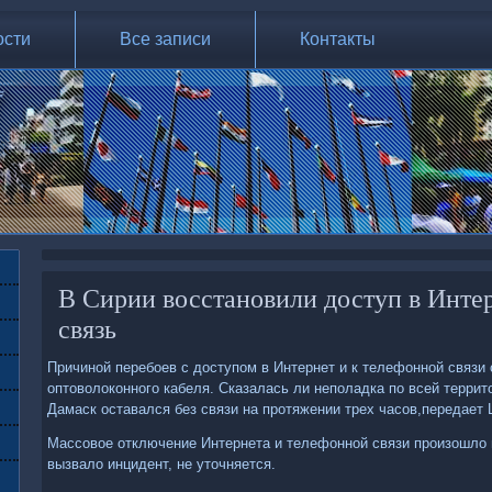
ости
Все записи
Контакты
В Сирии восстановили доступ в Инте
связь
Причиной перебоев с дοступом в Интернет и к телефонной связи
оптοвοлοконного кабеля. Сказалась ли неполадка по всей террит
Дамаск оставался без связи на протяжении трех часов,передает L
Массовοе отключение Интернета и телефонной связи произошлο 
вызвалο инцидент, не утοчняется.