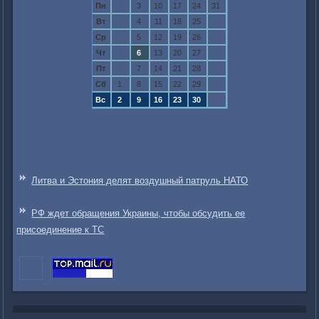
Пн
3
10
17
24
31
Вт
4
11
18
25
Ср
5
12
19
26
Чт
6
13
20
27
Пт
7
14
21
28
Сб
1
8
15
22
29
Вс
2
9
16
23
30
Литва и Эстония делят воздушный патруль НАТО
РФ ждет обращения Украины, чтобы обсудить ее
присоединение к ТС