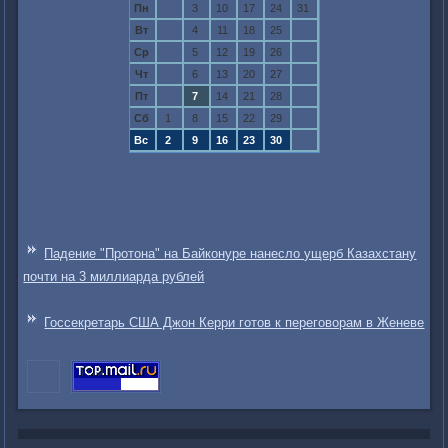
Пн
3
10
17
24
31
Вт
4
11
18
25
Ср
5
12
19
26
Чт
6
13
20
27
Пт
7
14
21
28
Сб
1
8
15
22
29
Вс
2
9
16
23
30
Падение "Протона" на Байконуре нанесло ущерб Казахстану
почти на 3 миллиарда рублей
Госсекретарь США Джон Керри готов к переговорам в Женеве