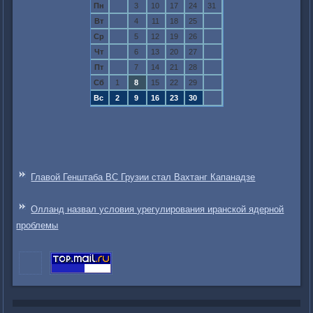
Пн
3
10
17
24
31
Вт
4
11
18
25
Ср
5
12
19
26
Чт
6
13
20
27
Пт
7
14
21
28
Сб
1
8
15
22
29
Вс
2
9
16
23
30
Главой Генштаба ВС Грузии стал Вахтанг Капанадзе
Олланд назвал условия урегулирования иранской ядерной
проблемы