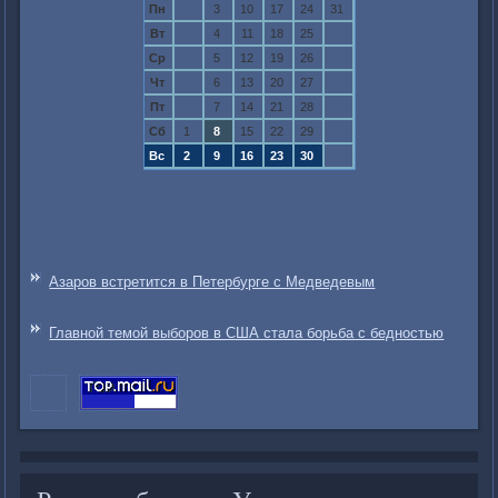
Пн
3
10
17
24
31
Вт
4
11
18
25
Ср
5
12
19
26
Чт
6
13
20
27
Пт
7
14
21
28
Сб
1
8
15
22
29
Вс
2
9
16
23
30
Азаров встретится в Петербурге с Медведевым
Главной темой выборов в США стала борьба с бедностью