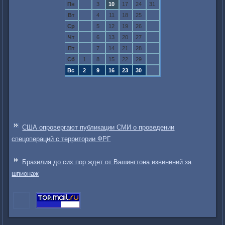
Пн
3
10
17
24
31
Вт
4
11
18
25
Ср
5
12
19
26
Чт
6
13
20
27
Пт
7
14
21
28
Сб
1
8
15
22
29
Вс
2
9
16
23
30
США опровергают публикации СМИ о проведении
спецопераций с территории ФРГ
Бразилия до сих пор ждет от Вашингтона извинений за
шпионаж