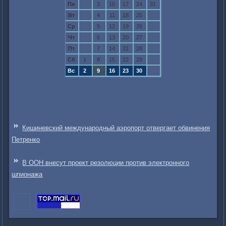
Пн
3
10
17
24
31
Вт
4
11
18
25
Ср
5
12
19
26
Чт
6
13
20
27
Пт
7
14
21
28
Сб
1
8
15
22
29
Вс
2
9
16
23
30
Кишиневский международный аэропорт отвергает обвинения
Петренко
В ООН внесут проект резолюции против электронного
шпионажа