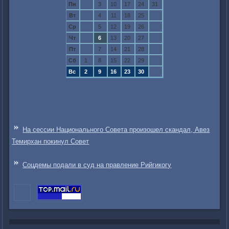
Пн
3
10
17
24
31
Вт
4
11
18
25
Ср
5
12
19
26
Чт
6
13
20
27
Пт
7
14
21
28
Сб
1
8
15
22
29
Вс
2
9
16
23
30
На сессии Национального Совета произошел скандал, Авез
Темирхан покинул Совет
Соцдемы подали в суд на правление Рийгикогу