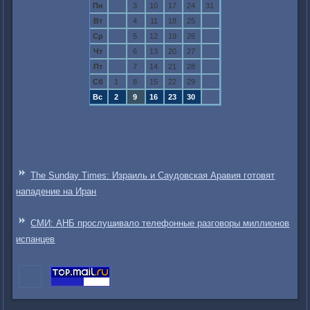
Пн
3
10
17
24
31
Вт
4
11
18
25
Ср
5
12
19
26
Чт
6
13
20
27
Пт
7
14
21
28
Сб
1
8
15
22
29
Вс
2
9
16
23
30
The Sunday Times: Израиль и Саудовская Аравия готовят
нападение на Иран
СМИ: АНБ прослушивало телефонные разговоры миллионов
испанцев