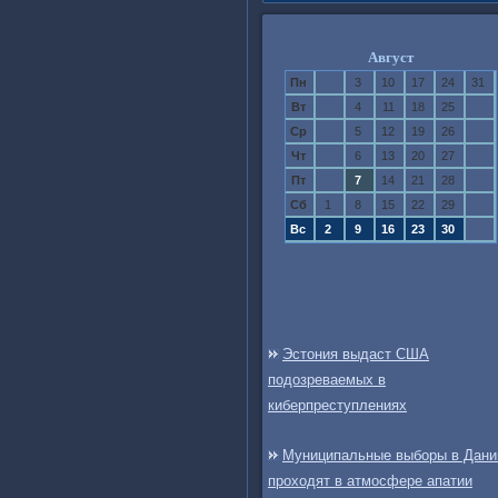
Август
Пн
3
10
17
24
31
Вт
4
11
18
25
Ср
5
12
19
26
Чт
6
13
20
27
Пт
7
14
21
28
Сб
1
8
15
22
29
Вс
2
9
16
23
30
Эстония выдаст США
подозреваемых в
киберпреступлениях
Муниципальные выборы в Дани
проходят в атмосфере апатии