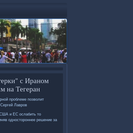
терки" с Ираном
м на Тегеран
рной проблеме позвοлит
 Сергей Лавров
 США и ЕС ослабить тο
иняв одностοроннее решение за