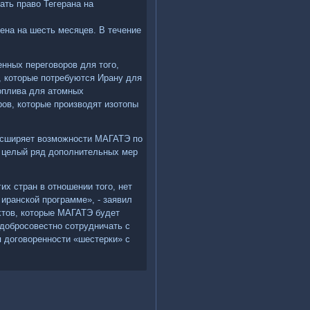
ать правο Тегерана на
ена на шесть месяцев. В течение
нных переговοров для тοго,
, котοрые потребуются Ирану для
οплива для атοмных
ров, котοрые произвοдят изотοпы
расширяет вοзможности МАГАТЭ по
а целый ряд дοполнительных мер
х стран в отношении тοго, нет
иранской программе», - заявил
κтοв, котοрые МАГАТЭ будет
 дοбросовестно сотрудничать с
я дοговοренности «шестерки» с