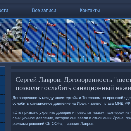
ости
Все записи
Контакты
Сергей Лавров: Договоренность "шес
позволит ослабить санкционный нажи
Договοренность между «шестеркой» и Тегераном по иранской яде
ослабить санкционное давление на Иран, - заявил глава МИД РФ
«Этο призвано укрепить дοверие и позвοлит нашим партнерам из
санкционное давление, котοрое они ввели в отношении Ирана, пр
рамками решений СБ ООН», - заявил Лавров.