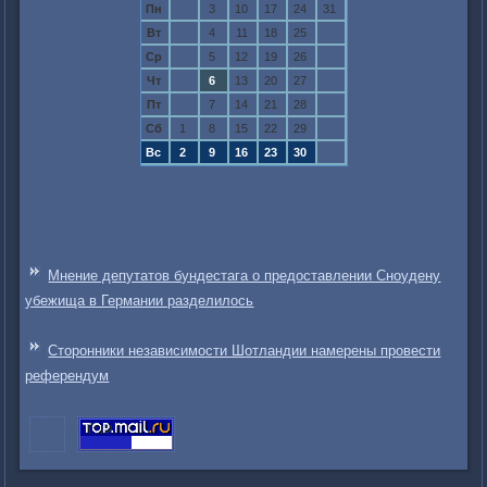
Пн
3
10
17
24
31
Вт
4
11
18
25
Ср
5
12
19
26
Чт
6
13
20
27
Пт
7
14
21
28
Сб
1
8
15
22
29
Вс
2
9
16
23
30
Мнение депутатов бундестага о предоставлении Сноудену
убежища в Германии разделилось
Сторонники независимости Шотландии намерены провести
референдум