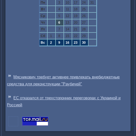
Пн
3
10
17
24
31
Вт
4
11
18
25
Ср
5
12
19
26
Чт
6
13
20
27
Пт
7
14
21
28
Сб
1
8
15
22
29
Вс
2
9
16
23
30
Мясникович требует активнее привлекать внебюджетные
средства для реконструкции "Раубичей"
ЕС отказался от трехсторонних переговорах с Украиной и
Россией