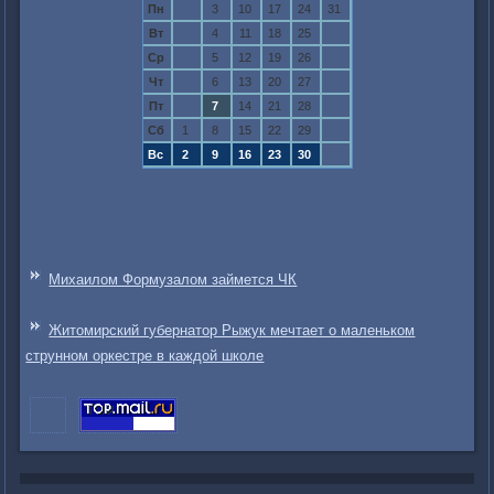
Пн
3
10
17
24
31
Вт
4
11
18
25
Ср
5
12
19
26
Чт
6
13
20
27
Пт
7
14
21
28
Сб
1
8
15
22
29
Вс
2
9
16
23
30
Михаилом Формузалом займется ЧК
Житомирский губернатор Рыжук мечтает о маленьком
струнном оркестре в каждой школе