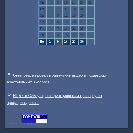
Пн
3
10
17
24
31
Вт
4
11
18
25
Ср
5
12
19
26
Чт
6
13
20
27
Пт
7
14
21
28
Сб
1
8
15
22
29
Вс
2
9
16
23
30
Greenpeace провел в Аргентине акцию в поддержку
арестованных экологов
НЦБК и СИБ устроят функционерам проверку на
профпригодность