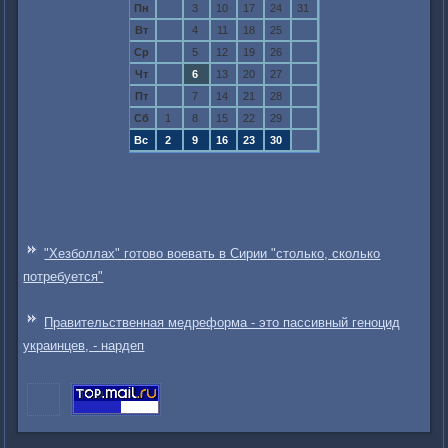
Пн
3
10
17
24
31
Вт
4
11
18
25
Ср
5
12
19
26
Чт
6
13
20
27
Пт
7
14
21
28
Сб
1
8
15
22
29
Вс
2
9
16
23
30
"Хезболлах" готово воевать в Сирии "столько, сколько
потребуется"
Правительственная медреформа - это пассивный геноцид
украинцев, - нардеп