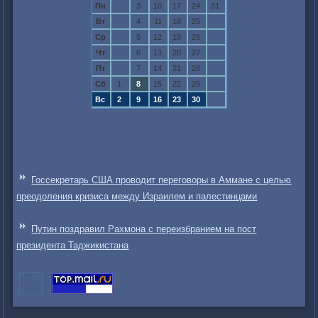
Пн
3
10
17
24
31
Вт
4
11
18
25
Ср
5
12
19
26
Чт
6
13
20
27
Пт
7
14
21
28
Сб
1
8
15
22
29
Вс
2
9
16
23
30
Госсекретарь США проводит переговоры в Аммане с целью
преодоления кризиса между Израилем и палестинцами
Путин поздравил Рахмона с переизбранием на пост
президента Таджикистана