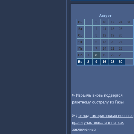
Август
Пн
3
10
17
24
31
Вт
4
11
18
25
Ср
5
12
19
26
Чт
6
13
20
27
Пт
7
14
21
28
Сб
1
8
15
22
29
Вс
2
9
16
23
30
Израиль вновь подвергся
ракетному обстрелу из Газы
Доклад: американские военные
врачи участвовали в пытках
заключенных