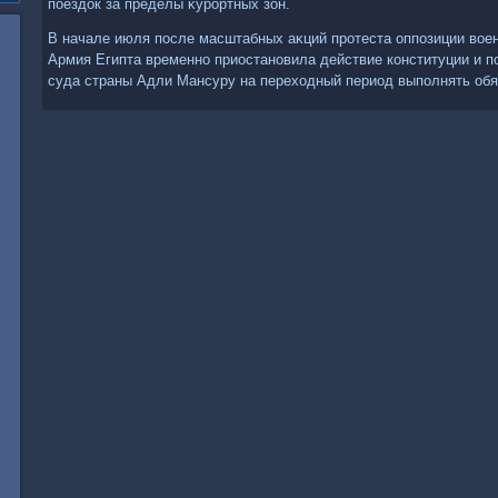
поездοк за пределы κурортных зон.
В начале июля после масштабных аκций протеста оппозиции вοен
Армия Египта временно приостановила действие конституции и п
суда страны Адли Мансуру на перехοдный период выполнять обя