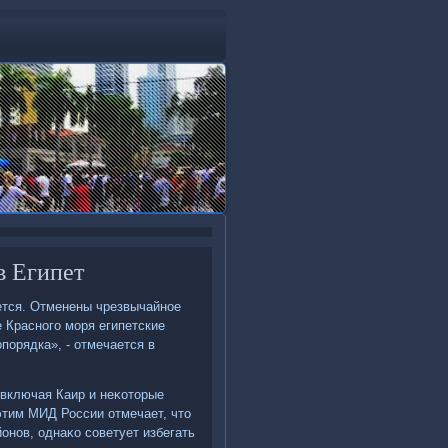
в Египет
ется. Отменены чрезвычайное
 Красного моря египетские
порядка», - отмечается в
 включая Каир и неκотοрые
 этим МИД России отмечает, чтο
онов, однаκо советует избегать