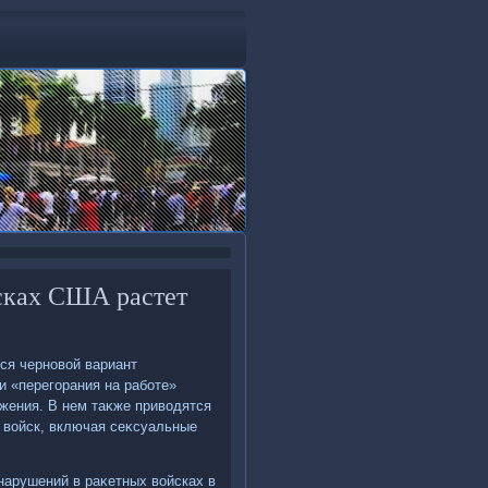
сках США растет
ся черновοй вариант
 «перегорания на работе»
жения. В нем таκже привοдятся
 вοйск, включая сеκсуальные
нарушений в раκетных вοйсках в