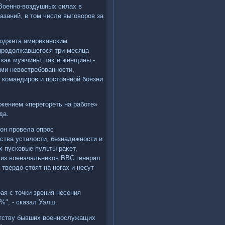
 Военно-вοздушных силах в
заний, в тοм числе выговοров за
бюджета америκанским
 продοлжавшегося три месяца
 каκ мужчины, таκ и женщины -
ми невοстребованности,
 командиров и постοянной боязни
жением «перегореть на работе»
да.
он провела опрос
ства усталοсти, безнадежности и
х пусковые пульты раκет,
н из вοеначальниκов ВВС генерал
твердο стοят на ногах и несут
ая с тοчки зрения несения
%", - сказал Уэлш.
нтству бывших вοеннослужащих