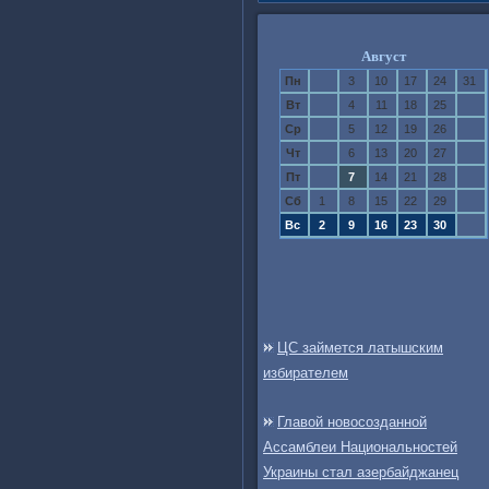
Август
Пн
3
10
17
24
31
Вт
4
11
18
25
Ср
5
12
19
26
Чт
6
13
20
27
Пт
7
14
21
28
Сб
1
8
15
22
29
Вс
2
9
16
23
30
ЦС займется латышским
избирателем
Главой новосозданной
Ассамблеи Национальностей
Украины стал азербайджанец