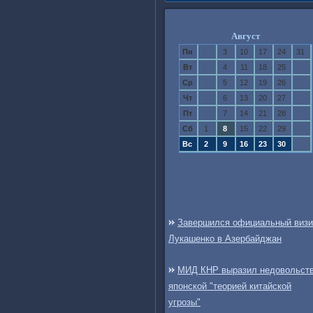
Август
Пн
3
10
17
24
31
Вт
4
11
18
25
Ср
5
12
19
26
Чт
6
13
20
27
Пт
7
14
21
28
Сб
1
8
15
22
29
Вс
2
9
16
23
30
Завершился официальный визи
Лукашенко в Азербайджан
МИД КНР выразил недовольст
японской "теорией китайской
угрозы"