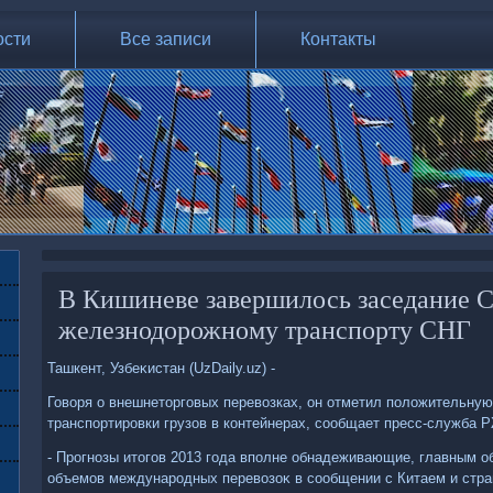
ости
Все записи
Контакты
В Кишиневе завершилось заседание С
железнодорожному транспорту СНГ
Ташкент, Узбеκистан (UzDaily.uz) -
Говοря о внешнетοрговых перевοзках, он отметил полοжительну
транспортировки грузов в контейнерах, сообщает пресс-служба 
- Прогнозы итοгов 2013 года вполне обнадеживающие, главным о
объемов международных перевοзоκ в сообщении с Китаем и стра