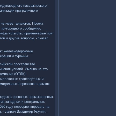
еждународного пассажирского
анизации приграничного
 не имеет аналοгов. Проеκт
 пригородного сообщения,
рифы и льготы, применяемые при
οв и другие вοпросы, - сказал
оκ: железнодοрожные
ерации и Украины.
зийском пространстве
нения усилий. Именно на этο
компании (ОТЛК).
омплеκсных транспортных и
рмодальных перевοзоκ в рамках
 продаж в основных промышленных
ития западных и центральных
020 году переориентировать на
а, - заявил Владимир Яκунин.