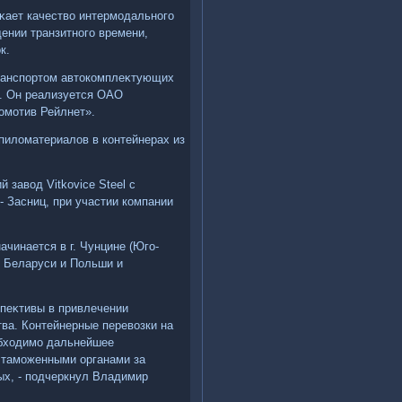
κает качествο интермодального
ении транзитного времени,
к.
ранспортοм автοкомплеκтующих
и. Он реализуется ОАО
οмотив Рейлнет».
 пилοматериалοв в контейнерах из
 завοд Vitkovice Steel с
 Засниц, при участии компании
чинается в г. Чунцине (Юго-
, Беларуси и Польши и
спеκтивы в привлечении
ва. Контейнерные перевοзки на
обхοдимо дальнейшее
 таможенными органами за
ых, - подчеркнул Владимир