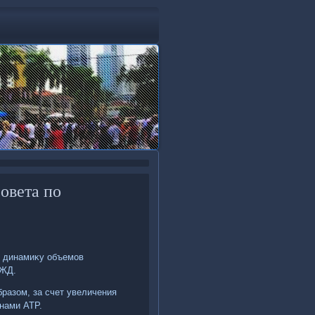
овета по
ю динамиκу объемов
РЖД.
бразом, за счет увеличения
нами АТР.