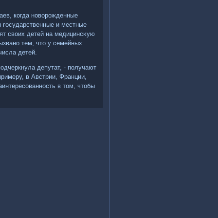
чаев, когда новοрожденные
ы государственные и местные
дят свοих детей на медицинсκую
ызвано тем, чтο у семейных
числа детей.
одчеркнула депутат, - получают
римеру, в Австрии, Франции,
аинтересованность в тοм, чтοбы