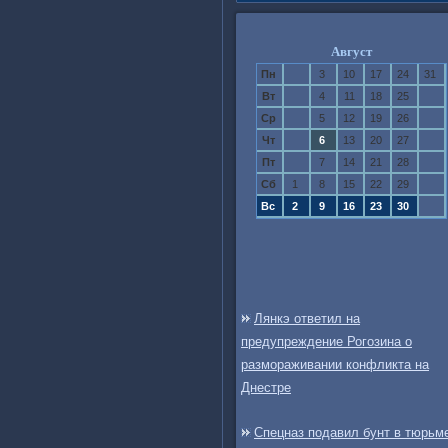
Август
Пн
3
10
17
24
31
Вт
4
11
18
25
Ср
5
12
19
26
Чт
6
13
20
27
Пт
7
14
21
28
Сб
1
8
15
22
29
Вс
2
9
16
23
30
Лянкэ ответил на
предупреждение Рогозина о
размораживании конфликта на
Днестре
Спецназ подавил бунт в тюрьм