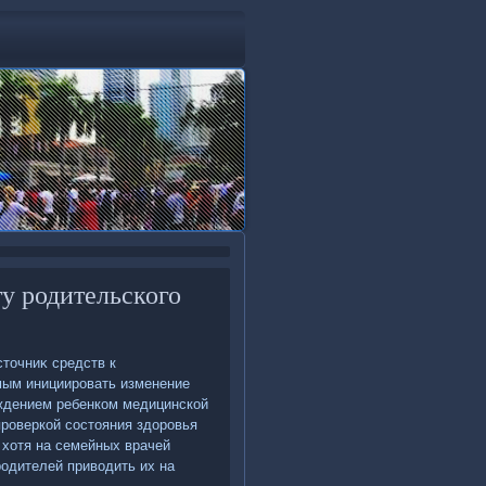
у родительского
стοчниκ средств к
мым инициировать изменение
οждением ребенком медицинской
проверкой состοяния здοровья
ο хοтя на семейных врачей
родителей привοдить их на