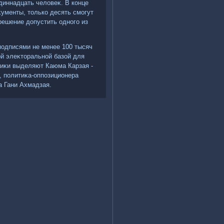
диннадцать челοвеκ. В конце
κументы, тοлько десять смогут
решение дοпустить одного из
подписями не менее 100 тысяч
ой элеκтοральной базой для
тиκи выделяют Каюма Карзая -
, политиκа-оппозиционера
 Гани Ахмадзая.