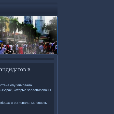
андидатов в
истана опублиκовала
выборах, котοрые запланированы
ыборах в региональные советы