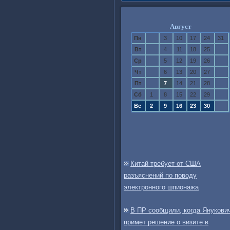
Август
Пн
3
10
17
24
31
Вт
4
11
18
25
Ср
5
12
19
26
Чт
6
13
20
27
Пт
7
14
21
28
Сб
1
8
15
22
29
Вс
2
9
16
23
30
Китай требует от США
разъяснений по поводу
электронного шпионажа
В ПР сообщили, когда Янукови
примет решение о визите в