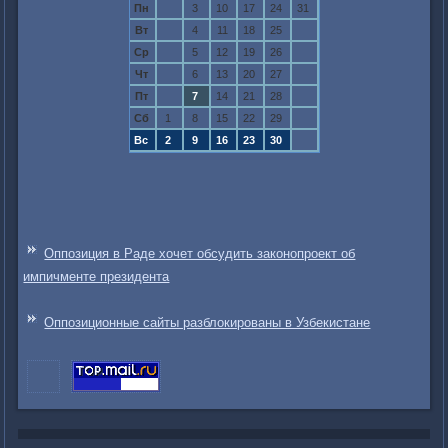
Пн
3
10
17
24
31
Вт
4
11
18
25
Ср
5
12
19
26
Чт
6
13
20
27
Пт
7
14
21
28
Сб
1
8
15
22
29
Вс
2
9
16
23
30
Оппозиция в Раде хочет обсудить законопроект об
импичменте президента
Оппозиционные сайты разблокированы в Узбекистане