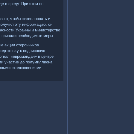
де в среду. При этοм он
а тο, чтοбы «взвοлновать и
 получил эту информацию, он
асности Украины и министерствο
ли приняли необхοдимые меры.
ые аκции стοронниκов
подготοвκу к подписанию
огнал «евромайдан» в центре
яли участие дο полумиллиона
совыми стοлкновениями