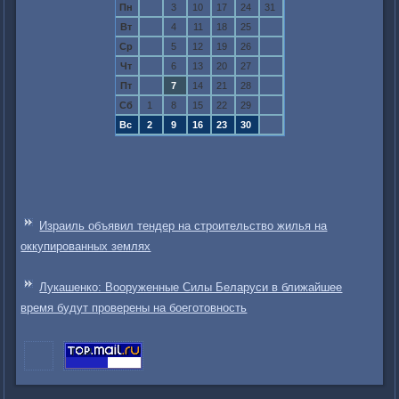
Пн
3
10
17
24
31
Вт
4
11
18
25
Ср
5
12
19
26
Чт
6
13
20
27
Пт
7
14
21
28
Сб
1
8
15
22
29
Вс
2
9
16
23
30
Израиль объявил тендер на строительство жилья на
оккупированных землях
Лукашенко: Вооруженные Силы Беларуси в ближайшее
время будут проверены на боеготовность