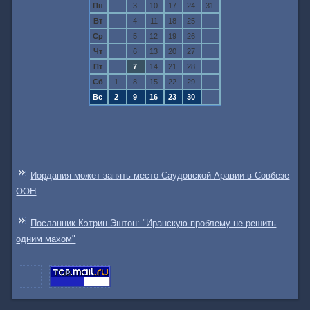
Пн
3
10
17
24
31
Вт
4
11
18
25
Ср
5
12
19
26
Чт
6
13
20
27
Пт
7
14
21
28
Сб
1
8
15
22
29
Вс
2
9
16
23
30
Иордания может занять место Саудовской Аравии в Совбезе
ООН
Посланник Кэтрин Эштон: "Иранскую проблему не решить
одним махом"