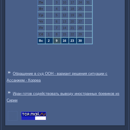
Пн
3
10
17
24
31
Вт
4
11
18
25
Ср
5
12
19
26
Чт
6
13
20
27
Пт
7
14
21
28
Сб
1
8
15
22
29
Вс
2
9
16
23
30
Обращение в суд ООН - вариант решения ситуации с
Ассанжем - Корреа
Иран готов содействовать выводу иностранных боевиков из
Сирии