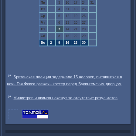
Пн
3
10
17
24
31
Вт
4
11
18
25
Ср
5
12
19
26
Чт
6
13
20
27
Пт
7
14
21
28
Сб
1
8
15
22
29
Вс
2
9
16
23
30
Британская полиция задержала 15 человек, пытавшихся в
ночь Гая Фокса разжечь костер перед Букингемским дворцом
Министров и акимов накажут за отсутствие результатов