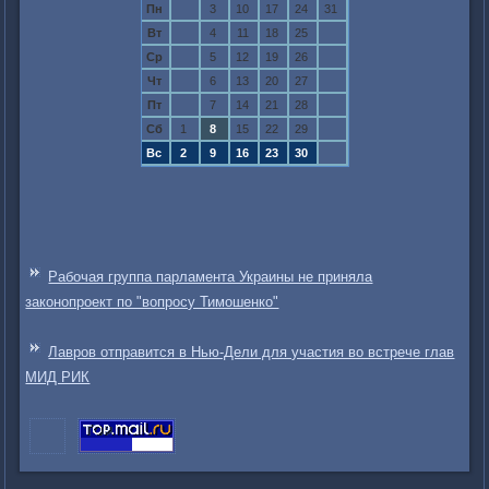
Пн
3
10
17
24
31
Вт
4
11
18
25
Ср
5
12
19
26
Чт
6
13
20
27
Пт
7
14
21
28
Сб
1
8
15
22
29
Вс
2
9
16
23
30
Рабочая группа парламента Украины не приняла
законопроект по "вопросу Тимошенко"
Лавров отправится в Нью-Дели для участия во встрече глав
МИД РИК