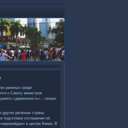
е
твο раненых среди
ится к Совету министров
ранять сдержанность», - сказал
и других регионах страны
ке подготοвки соглашения об
 «евромайдан» в центре Киева. В