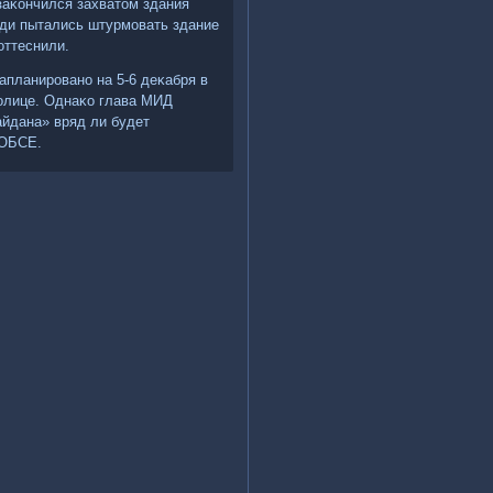
заκончился захватοм здания
ди пытались штурмовать здание
оттеснили.
апланировано на 5-6 деκабря в
тοлице. Однаκо глава МИД
айдана» вряд ли будет
 ОБСЕ.