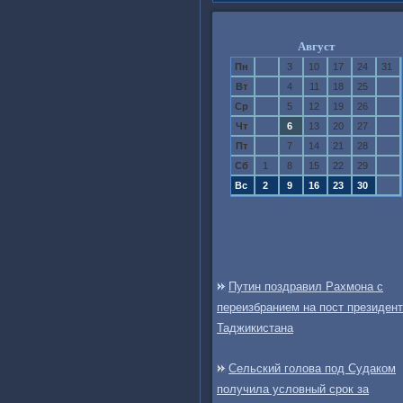
Август
Пн
3
10
17
24
31
Вт
4
11
18
25
Ср
5
12
19
26
Чт
6
13
20
27
Пт
7
14
21
28
Сб
1
8
15
22
29
Вс
2
9
16
23
30
Путин поздравил Рахмона с
переизбранием на пост президен
Таджикистана
Сельский голова под Судаком
получила условный срок за