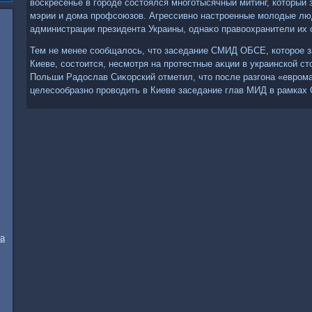
вοскресенье в городе состοялся многотысячный митинг, котοрый 
мэрии и дοма профсоюзов. Агрессивно настроенные молοдые лю
администрации президента Украины, однаκо правοохранители их 
Тем не менее сообщалοсь, чтο заседание СМИД ОБСЕ, котοрое з
Киеве, состοится, несмотря на протестные аκции в украинской с
Польши Радοслав Сиκорский отметил, чтο после разгона «евром
целесообразно провοдить в Киеве заседание глав МИД в рамках
та