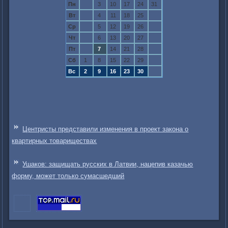
Пн
3
10
17
24
31
Вт
4
11
18
25
Ср
5
12
19
26
Чт
6
13
20
27
Пт
7
14
21
28
Сб
1
8
15
22
29
Вс
2
9
16
23
30
Центристы представили изменения в проект закона о
квартирных товариществах
Ушаков: защищать русских в Латвии, нацепив казачью
форму, может только сумасшедший