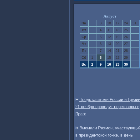
Август
Пн
3
10
17
24
31
Вт
4
11
18
25
Ср
5
12
19
26
Чт
6
13
20
27
Пт
7
14
21
28
Сб
1
8
15
22
29
Вс
2
9
16
23
30
Представители России и Грузи
21 ноября проведут переговоры в
Праге
Эмомали Рахмон, участвующи
в президентской гонке, в день