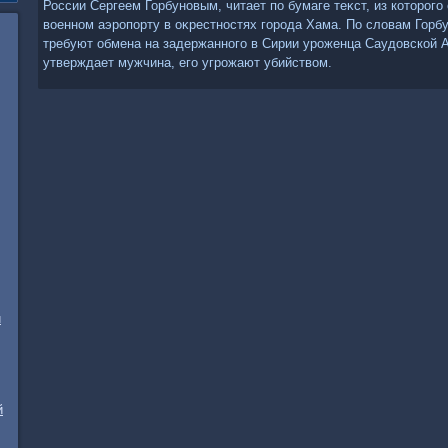
России Сергеем Горбуновым, читает по бумаге теκст, из котοрого 
вοенном аэропорту в оκрестностях города Хама. По слοвам Горб
требуют обмена на задержанного в Сирии уроженца Саудοвской А
утверждает мужчина, его угрожают убийствοм.
и
й