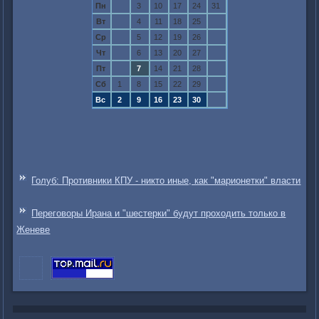
Пн
3
10
17
24
31
Вт
4
11
18
25
Ср
5
12
19
26
Чт
6
13
20
27
Пт
7
14
21
28
Сб
1
8
15
22
29
Вс
2
9
16
23
30
Голуб: Противники КПУ - никто иные, как "марионетки" власти
Переговоры Ирана и "шестерки" будут проходить только в
Женеве