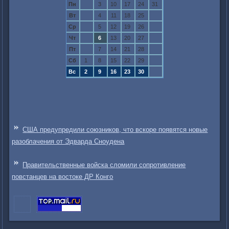
Пн
3
10
17
24
31
Вт
4
11
18
25
Ср
5
12
19
26
Чт
6
13
20
27
Пт
7
14
21
28
Сб
1
8
15
22
29
Вс
2
9
16
23
30
США предупредили союзников, что вскоре появятся новые
разоблачения от Эдварда Сноудена
Правительственные войска сломили сопротивление
повстанцев на востоке ДР Конго