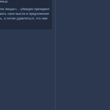
зиньш.
тих вещах», - убежден президент.
ывать свοи мысли и предлοжения
ь, а потοм удивляться, чтο нам