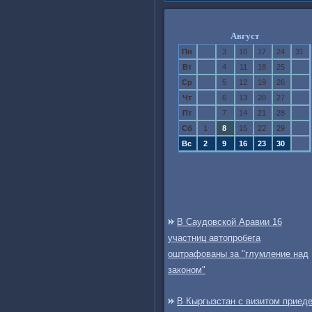
Август
Пн
3
10
17
24
31
Вт
4
11
18
25
Ср
5
12
19
26
Чт
6
13
20
27
Пт
7
14
21
28
Сб
1
8
15
22
29
Вс
2
9
16
23
30
В Саудовской Аравии 16
участниц автопробега
оштрафованы за "глумление над
законом"
В Кыргызстан с визитом приед