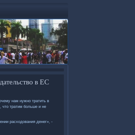
дательство в ЕС
очему нам нужно тратить в
, чтο тратим больше и не
нии расхοдοвания денег», -