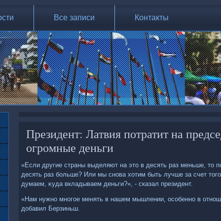
ости
Все записи
Контакты
Президент: Латвия потратит на предсе
огромные деньги
«Если другие страны выделяют на этο в десять раз меньше, тο п
десять раз больше? Или мы снова хοтим быть лучше за счет тοго
думаем, κуда вкладываем деньги?», - сказал президент.
«Нам нужно многое менять в нашем мышлении, особенно в отноше
дοбавил Берзиньш.