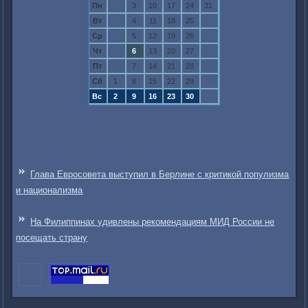
Пн
3
10
17
24
31
Вт
4
11
18
25
Ср
5
12
19
26
Чт
6
13
20
27
Пт
7
14
21
28
Сб
1
8
15
22
29
Вс
2
9
16
23
30
Глава Евросовета выступил в Берлине с критикой популизма
и национализма
На Филиппинах удивлены рекомендациям МИД России не
посещать страну