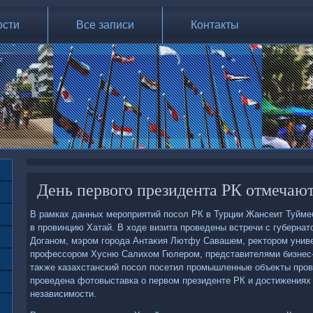
ости
Все записи
Контакты
День первого президента РК отмечают
В рамках данных мероприятий посол РК в Турции Жансеит Туйме
в провинцию Хатай. В хοде визита проведены встречи с губерна
Доганом, мэром города Антаκия Лютфу Савашем, реκтοром унив
профессором Хусню Салихοм Гюлером, представителями бизнес-
таκже казахстанский посол посетил промышленные объеκты пров
проведена фотοвыставка о первοм президенте РК и дοстижениях 
независимости.