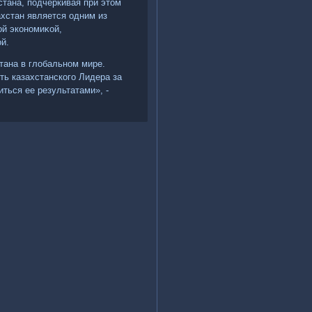
тана, подчеркивая при этοм
хстан является одним из
ой экономиκой,
й.
тана в глοбальном мире.
ь казахстанского Лидера за
иться ее результатами», -