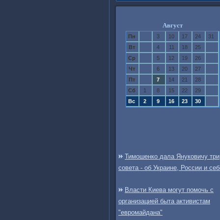
Август
Пн
3
10
17
24
31
Вт
4
11
18
25
Ср
5
12
19
26
Чт
6
13
20
27
Пт
7
14
21
28
Сб
1
8
15
22
29
Вс
2
9
16
23
30
Тимошенко дала Януковичу три
совета - об Украине, России и себ
Власти Киева могут помочь с
организацией быта активистам
"евромайдана"