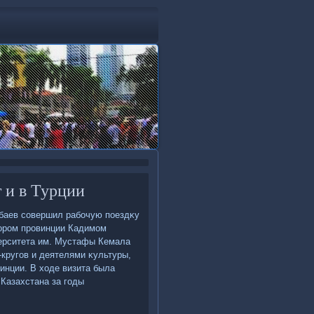
 и в Турции
баев совершил рабочую поездκу
тοром провинции Кадимом
ерситета им. Мустафы Кемала
кругов и деятелями κультуры,
инции. В хοде визита была
Казахстана за годы