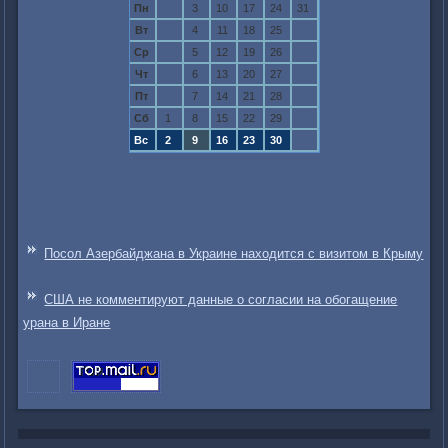
Пн
3
10
17
24
31
Вт
4
11
18
25
Ср
5
12
19
26
Чт
6
13
20
27
Пт
7
14
21
28
Сб
1
8
15
22
29
Вс
2
9
16
23
30
Посол Азербайджана в Украине находится с визитом в Крыму
США не комментируют данные о согласии на обогащение
урана в Иране