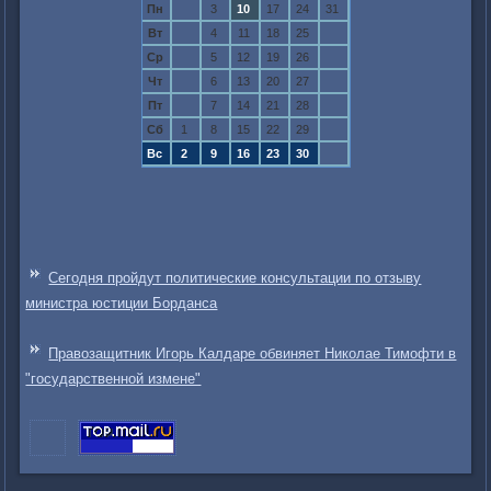
Пн
3
10
17
24
31
Вт
4
11
18
25
Ср
5
12
19
26
Чт
6
13
20
27
Пт
7
14
21
28
Сб
1
8
15
22
29
Вс
2
9
16
23
30
Сегодня пройдут политические консультации по отзыву
министра юстиции Борданса
Правозащитник Игорь Калдаре обвиняет Николае Тимофти в
"государственной измене"