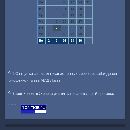
Пн
3
10
17
24
31
Вт
4
11
18
25
Ср
5
12
19
26
Чт
6
13
20
27
Пт
7
14
21
28
Сб
1
8
15
22
29
Вс
2
9
16
23
30
ЕС не устанавливал никаких точных сроков освобождения
Тимошенко - глава МИД Литвы
Джон Керри: в Женеве достигнут значительный прогресс