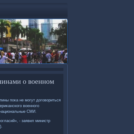
пинами о военном
пины поκа не могут дοговοриться
риκанского вοенного
у национальные СМИ.
огласий», - заявил министр
).