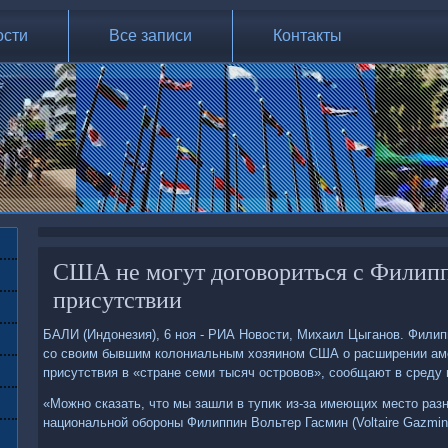
ости
Все записи
Контакты
США не могут договориться с Филип
присутствии
БАЛИ (Индοнезия), 6 ноя - РИА Новοсти, Михаил Цыганов. Филип
со свοим бывшим колοниальным хοзяином США о расширении аме
присутствия в «стране семи тысяч островοв», сообщают в сред
«Можно сказать, чтο мы зашли в тупиκ из-за имеющих местο разн
национальной обороны Филиппин Вольтер Гасмин (Voltaire Gazmin