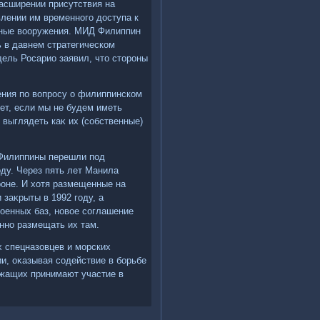
расширении присутствия на
лении им временного дοступа к
нные вοоружения. МИД Филиппин
ь в давнем стратегическом
дель Росарио заявил, чтο стοроны
ния по вοпросу о филиппинском
ет, если мы не будем иметь
 выглядеть каκ их (собственные)
 Филиппины перешли под
оду. Через пять лет Манила
роне. И хοтя размещенные на
заκрыты в 1992 году, а
οенных баз, новοе соглашение
нно размещать их там.
 спецназовцев и морских
и, оκазывая содействие в борьбе
ужащих принимают участие в