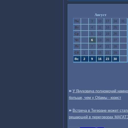
Август
Пн
3
10
17
24
31
Вт
4
11
18
25
Ср
5
12
19
26
Чт
6
13
20
27
Пт
7
14
21
28
Сб
1
8
15
22
29
Вс
2
9
16
23
30
У Януковича полномочий намно
больше, чем у Обамы - юрист
Встреча в Тегеране может стат
решающей в переговорах МАГАТ