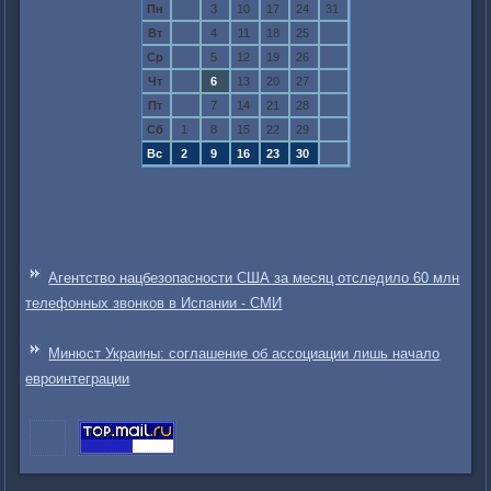
Пн
3
10
17
24
31
Вт
4
11
18
25
Ср
5
12
19
26
Чт
6
13
20
27
Пт
7
14
21
28
Сб
1
8
15
22
29
Вс
2
9
16
23
30
Агентство нацбезопасности США за месяц отследило 60 млн
телефонных звонков в Испании - СМИ
Минюст Украины: соглашение об ассоциации лишь начало
евроинтеграции