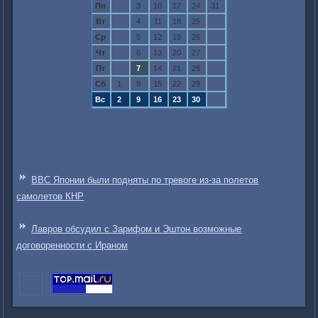
Пн
3
10
17
24
31
Вт
4
11
18
25
Ср
5
12
19
26
Чт
6
13
20
27
Пт
7
14
21
28
Сб
1
8
15
22
29
Вс
2
9
16
23
30
ВВС Японии были подняты по тревоге из-за полетов
самолетов КНР
Лавров обсудил с Зарифом и Эштон возможные
договоренности с Ираном