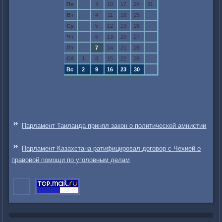
Пн
3
10
17
24
31
Вт
4
11
18
25
Ср
5
12
19
26
Чт
6
13
20
27
Пт
7
14
21
28
Сб
1
8
15
22
29
Вс
2
9
16
23
30
Парламент Таиланда принял закон о политической амнистии
Парламент Казахстана ратифицировал договор с Чехией о
правовой помощи по уголовным делам