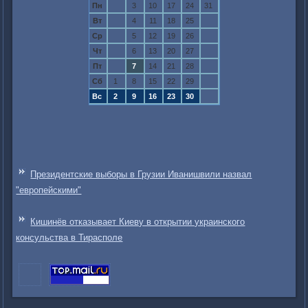
Пн
3
10
17
24
31
Вт
4
11
18
25
Ср
5
12
19
26
Чт
6
13
20
27
Пт
7
14
21
28
Сб
1
8
15
22
29
Вс
2
9
16
23
30
Президентские выборы в Грузии Иванишвили назвал
"европейскими"
Кишинёв отказывает Киеву в открытии украинского
консульства в Тирасполе