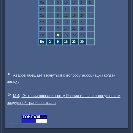
Пн
3
10
17
24
31
Вт
4
11
18
25
Ср
5
12
19
26
Чт
6
13
20
27
Пт
7
14
21
28
Сб
1
8
15
22
29
Вс
2
9
16
23
30
Азаров обещает вернуться к вопросу ассоциации когда-
нибудь
МИД Эстонии направил ноту России в связи с нарушением
воздушной границы страны