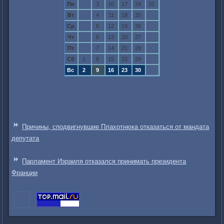
Пн
3
10
17
24
31
Вт
4
11
18
25
Ср
5
12
19
26
Чт
6
13
20
27
Пт
7
14
21
28
Сб
1
8
15
22
29
Вс
2
9
16
23
30
Причины, сподвигнувшие Плахотнюка отказаться от мандата
депутата
Парламент Израиля отказался принимать президента
Франции