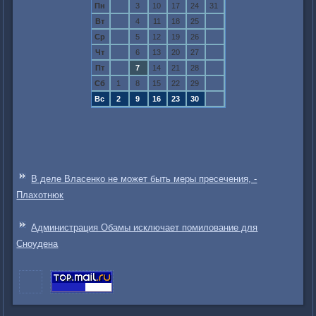
Пн
3
10
17
24
31
Вт
4
11
18
25
Ср
5
12
19
26
Чт
6
13
20
27
Пт
7
14
21
28
Сб
1
8
15
22
29
Вс
2
9
16
23
30
В деле Власенко не может быть меры пресечения, -
Плахотнюк
Администрация Обамы исключает помилование для
Сноудена