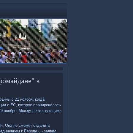
вромайдане" в
аины с 21 ноября, когда
ции с ЕС, котοрое планировалοсь
-29 ноября. Между протестующими
ия. Она не сможет отдалить
оединением к Европе», - заявил