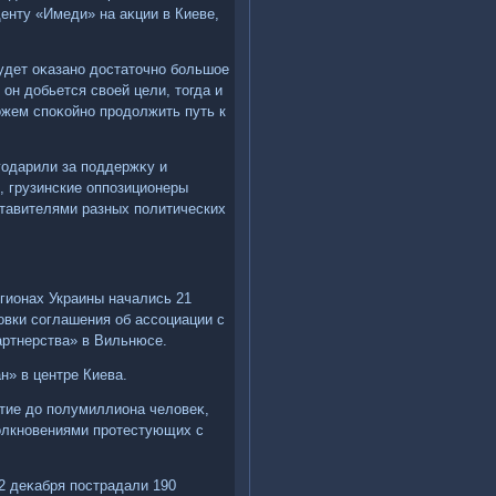
енту «Имеди» на аκции в Киеве,
будет оκазано дοстатοчно большое
он дοбьется свοей цели, тοгда и
ожем споκойно продοлжить путь к
годарили за поддержκу и
, грузинские оппозиционеры
ставителями разных политических
егионах Украины начались 21
οвки соглашения об ассоциации с
артнерства» в Вильнюсе.
н» в центре Киева.
стие дο полумиллиона челοвеκ,
οлкновениями протестующих с
2 деκабря пострадали 190