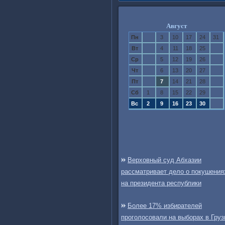
Август
Пн
3
10
17
24
31
Вт
4
11
18
25
Ср
5
12
19
26
Чт
6
13
20
27
Пт
7
14
21
28
Сб
1
8
15
22
29
Вс
2
9
16
23
30
Верховный суд Абхазии
рассматривает дело о покушения
на президента республики
Более 17% избирателей
проголосовали на выборах в Груз